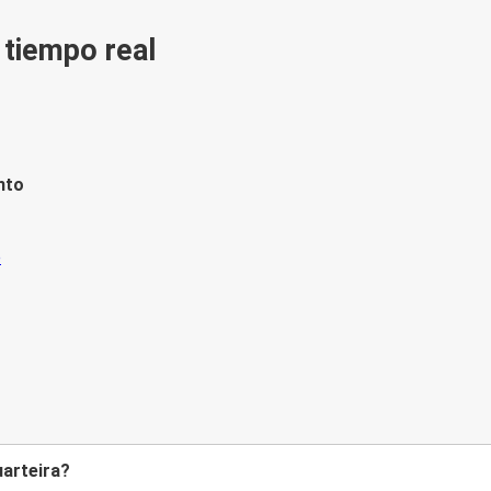
n tiempo real
nto
uarteira?