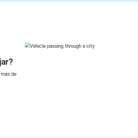
jar?
n más de