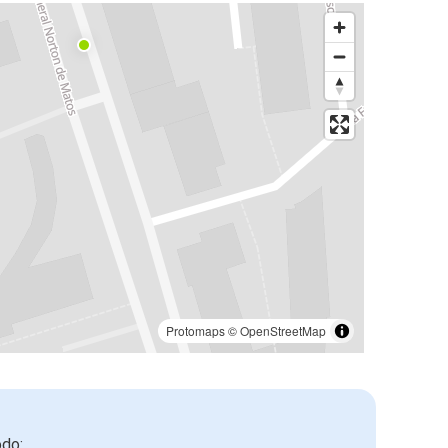
Protomaps
©
OpenStreetMap
odo: