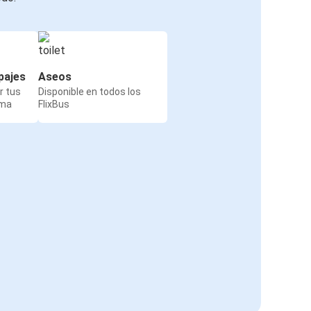
pajes
Aseos
r tus
Disponible en todos los
rma
FlixBus