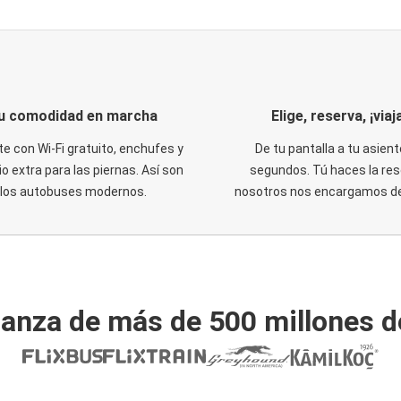
u comodidad en marcha
Elige, reserva, ¡viaja
te con Wi-Fi gratuito, enchufes y
De tu pantalla a tu asient
o extra para las piernas. Así son
segundos. Tú haces la res
los autobuses modernos.
nosotros nos encargamos del
ianza de más de 500 millones d