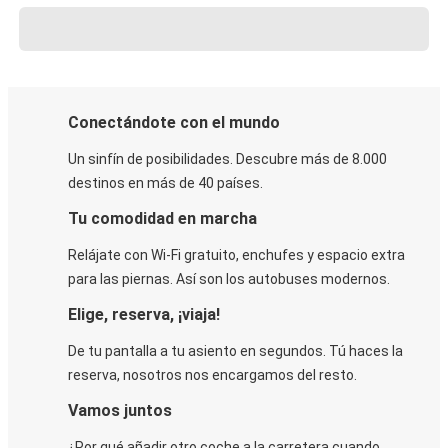
Conectándote con el mundo
Un sinfín de posibilidades. Descubre más de 8.000
destinos en más de 40 países.
Tu comodidad en marcha
Relájate con Wi-Fi gratuito, enchufes y espacio extra
para las piernas. Así son los autobuses modernos.
Elige, reserva, ¡viaja!
De tu pantalla a tu asiento en segundos. Tú haces la
reserva, nosotros nos encargamos del resto.
Vamos juntos
¿Por qué añadir otro coche a la carretera cuando