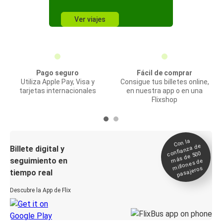
Ver viajes
Pago seguro
Fácil de comprar
Utiliza Apple Pay, Visa y
Consigue tus billetes online,
tarjetas internacionales
en nuestra app o en una
Flixshop
Con la
confianza de
Billete digital y
más de 500
seguimiento en
millones de
pasajeros
tiempo real
Descubre la App de Flix