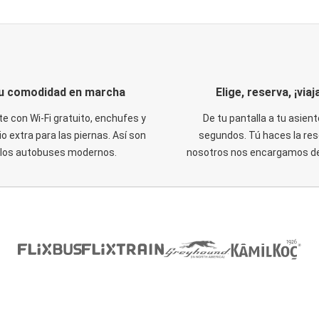
u comodidad en marcha
Elige, reserva, ¡viaja
te con Wi-Fi gratuito, enchufes y
De tu pantalla a tu asient
o extra para las piernas. Así son
segundos. Tú haces la res
los autobuses modernos.
nosotros nos encargamos del