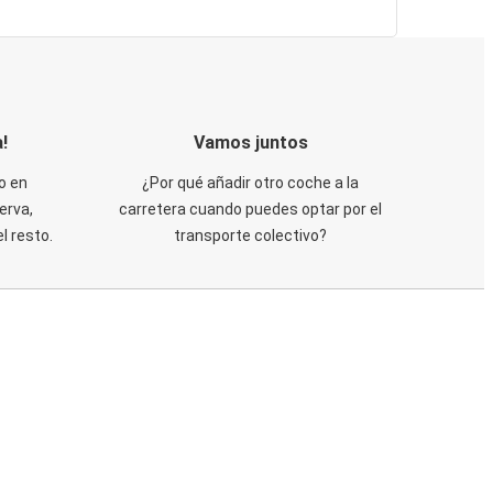
!
Vamos juntos
o en
¿Por qué añadir otro coche a la
erva,
carretera cuando puedes optar por el
 resto.
transporte colectivo?