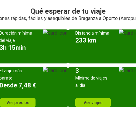
Qué esperar de tu viaje
ones rápidas, fáciles y asequibles de Braganza a Oporto (Aeropu
Duración mínima
Distancia mínima
233 km
del viaje
3h 15min
3
El viaje más
barato
Mínimo de viajes
Desde 7,48 €
al día
Ver precios
Ver viajes