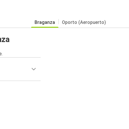
Braganza
Oporto (Aeropuerto)
nza
e.