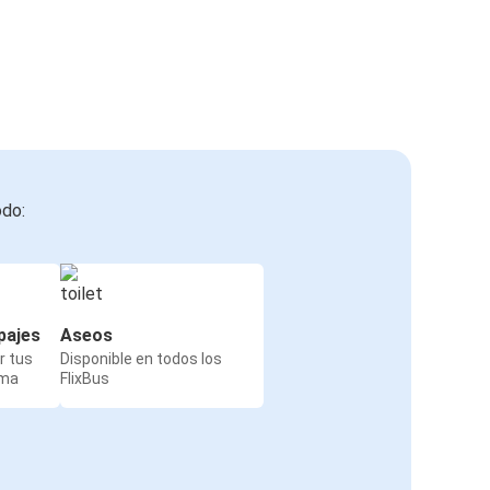
odo:
pajes
Aseos
r tus
Disponible en todos los
rma
FlixBus