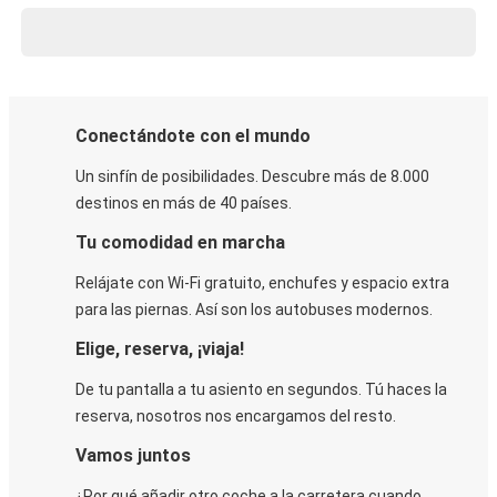
Conectándote con el mundo
Un sinfín de posibilidades. Descubre más de 8.000
destinos en más de 40 países.
Tu comodidad en marcha
Relájate con Wi-Fi gratuito, enchufes y espacio extra
para las piernas. Así son los autobuses modernos.
Elige, reserva, ¡viaja!
De tu pantalla a tu asiento en segundos. Tú haces la
reserva, nosotros nos encargamos del resto.
Vamos juntos
¿Por qué añadir otro coche a la carretera cuando