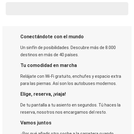
Conectándote con el mundo
Un sinfín de posibilidades. Descubre más de 8.000
destinos en más de 40 países.
Tu comodidad en marcha
Relájate con Wi-Fi gratuito, enchufes y espacio extra
para las piernas. Así son los autobuses modernos.
Elige, reserva, ¡viaja!
De tu pantalla a tu asiento en segundos. Tú haces la
reserva, nosotros nos encargamos del resto.
Vamos juntos
¿Por qué añadir otro coche a la carretera cuando