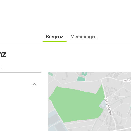
Bregenz
Memmingen
nz
e.