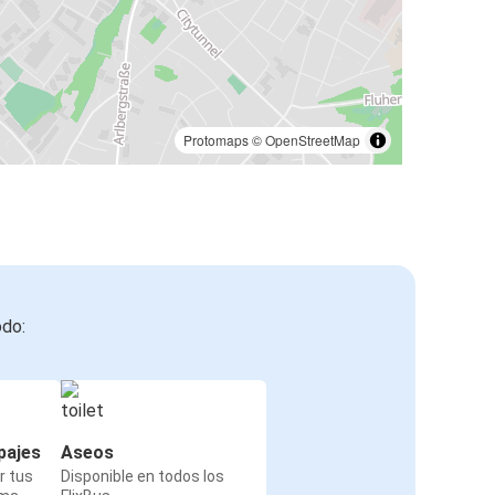
Protomaps
©
OpenStreetMap
odo:
pajes
Aseos
r tus
Disponible en todos los