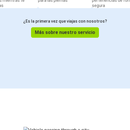
s mientras te
para las piernas
pertenencias de fo
as
segura
¿Es la primera vez que viajas con nosotros?
Más sobre nuestro servicio