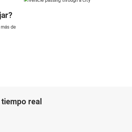
jar?
n más de
n tiempo real