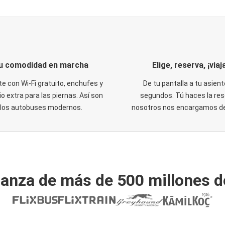
u comodidad en marcha
Elige, reserva, ¡viaja
te con Wi-Fi gratuito, enchufes y
De tu pantalla a tu asient
o extra para las piernas. Así son
segundos. Tú haces la res
los autobuses modernos.
nosotros nos encargamos del
ianza de más de 500 millones d