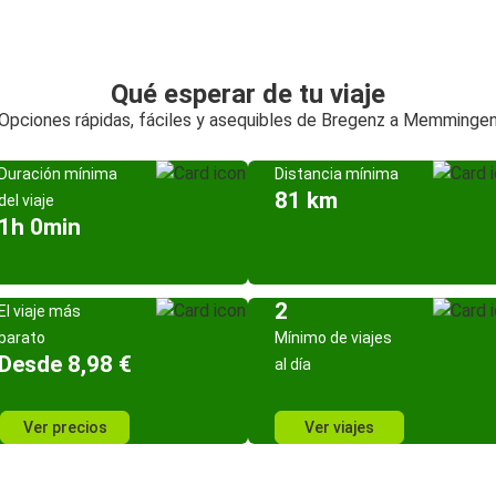
Qué esperar de tu viaje
Opciones rápidas, fáciles y asequibles de Bregenz a Memminge
Duración mínima
Distancia mínima
81 km
del viaje
1h 0min
2
El viaje más
barato
Mínimo de viajes
Desde 8,98 €
al día
Ver precios
Ver viajes