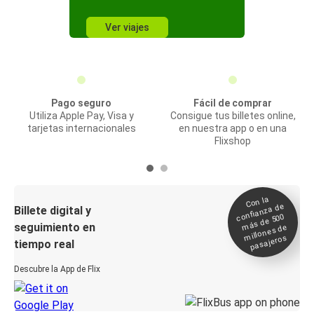
Ver viajes
Pago seguro
Fácil de comprar
Utiliza Apple Pay, Visa y
Consigue tus billetes online,
tarjetas internacionales
en nuestra app o en una
Flixshop
Con la
confianza de
Billete digital y
más de 500
seguimiento en
millones de
pasajeros
tiempo real
Descubre la App de Flix