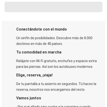
Conectándote con el mundo
Un sinfín de posibilidades. Descubre más de 8.000
destinos en más de 40 países.
Tu comodidad en marcha
Relájate con Wi-Fi gratuito, enchufes y espacio extra
para las piernas. Así son los autobuses modernos.
Elige, reserva, ¡viaja!
De tu pantalla a tu asiento en segundos. Tú haces la
reserva, nosotros nos encargamos del resto.
Vamos juntos
¿Por qué añadir otro coche a la carretera cuando