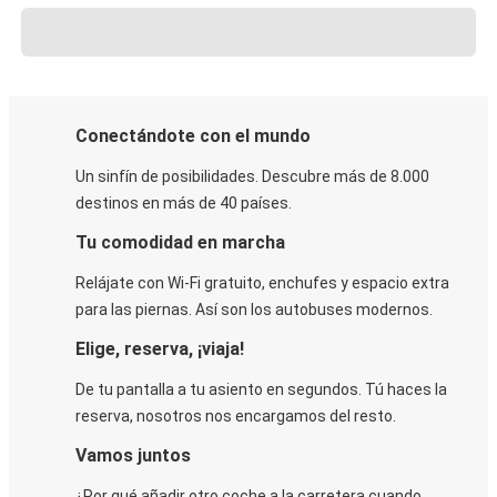
Conectándote con el mundo
Un sinfín de posibilidades. Descubre más de 8.000
destinos en más de 40 países.
Tu comodidad en marcha
Relájate con Wi-Fi gratuito, enchufes y espacio extra
para las piernas. Así son los autobuses modernos.
Elige, reserva, ¡viaja!
De tu pantalla a tu asiento en segundos. Tú haces la
reserva, nosotros nos encargamos del resto.
Vamos juntos
¿Por qué añadir otro coche a la carretera cuando