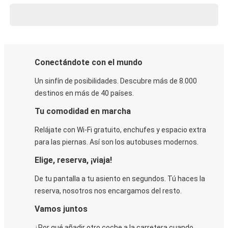
Conectándote con el mundo
Un sinfín de posibilidades. Descubre más de 8.000
destinos en más de 40 países.
Tu comodidad en marcha
Relájate con Wi-Fi gratuito, enchufes y espacio extra
para las piernas. Así son los autobuses modernos.
Elige, reserva, ¡viaja!
De tu pantalla a tu asiento en segundos. Tú haces la
reserva, nosotros nos encargamos del resto.
Vamos juntos
¿Por qué añadir otro coche a la carretera cuando