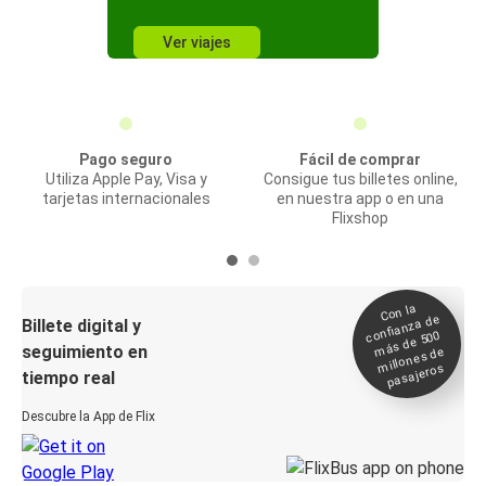
Ver viajes
Pago seguro
Fácil de comprar
Utiliza Apple Pay, Visa y
Consigue tus billetes online,
tarjetas internacionales
en nuestra app o en una
Flixshop
Con la
confianza de
Billete digital y
más de 500
seguimiento en
millones de
pasajeros
tiempo real
Descubre la App de Flix