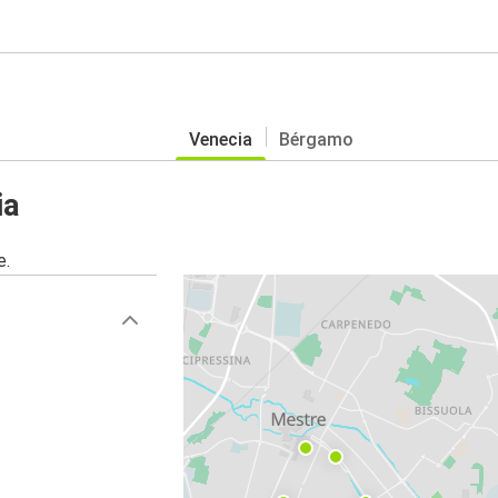
Venecia
Bérgamo
ia
e.