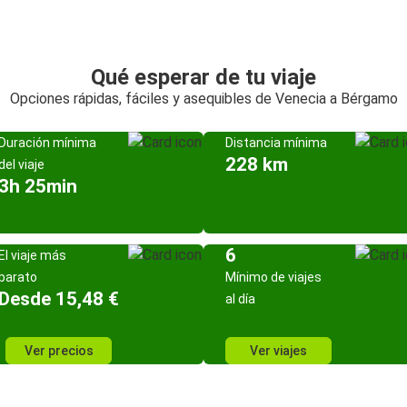
Qué esperar de tu viaje
Opciones rápidas, fáciles y asequibles de Venecia a Bérgamo
Duración mínima
Distancia mínima
228 km
del viaje
3h 25min
6
El viaje más
barato
Mínimo de viajes
Desde 15,48 €
al día
Ver precios
Ver viajes