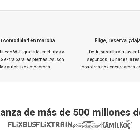
u comodidad en marcha
Elige, reserva, ¡viaja
te con Wi-Fi gratuito, enchufes y
De tu pantalla a tu asient
o extra para las piernas. Así son
segundos. Tú haces la res
los autobuses modernos.
nosotros nos encargamos del
ianza de más de 500 millones d