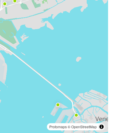
Protomaps
©
OpenStreetMap