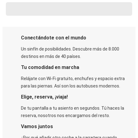
Conectándote con el mundo
Un sinfín de posibilidades. Descubre más de 8.000
destinos en más de 40 países.
Tu comodidad en marcha
Relájate con Wi-Fi gratuito, enchufes y espacio extra
para las piernas. Así son los autobuses modernos.
Elige, reserva, ¡viaja!
De tu pantalla a tu asiento en segundos. Tú haces la
reserva, nosotros nos encargamos del resto.
Vamos juntos
¿Por qué añadir otro coche a la carretera cuando