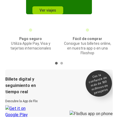
Ver viajes
Pago seguro
Fácil de comprar
Utiliza Apple Pay, Visa y
Consigue tus billetes online,
tarjetas internacionales
en nuestra app o en una
Flixshop
Con la
confianza de
Billete digital y
más de 500
seguimiento en
millones de
pasajeros
tiempo real
Descubre la App de Flix