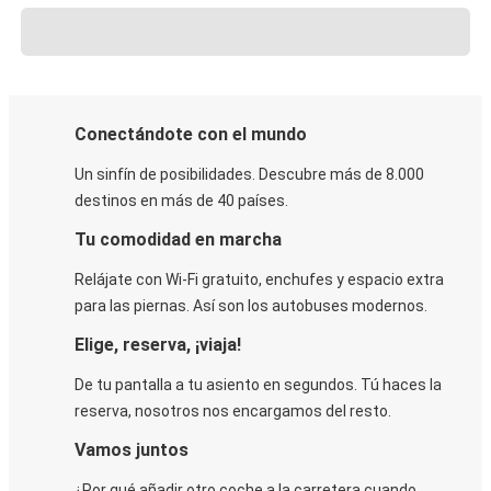
Conectándote con el mundo
Un sinfín de posibilidades. Descubre más de 8.000
destinos en más de 40 países.
Tu comodidad en marcha
Relájate con Wi-Fi gratuito, enchufes y espacio extra
para las piernas. Así son los autobuses modernos.
Elige, reserva, ¡viaja!
De tu pantalla a tu asiento en segundos. Tú haces la
reserva, nosotros nos encargamos del resto.
Vamos juntos
¿Por qué añadir otro coche a la carretera cuando