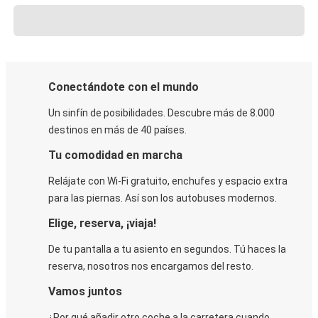
Conectándote con el mundo
Un sinfín de posibilidades. Descubre más de 8.000
destinos en más de 40 países.
Tu comodidad en marcha
Relájate con Wi-Fi gratuito, enchufes y espacio extra
para las piernas. Así son los autobuses modernos.
Elige, reserva, ¡viaja!
De tu pantalla a tu asiento en segundos. Tú haces la
reserva, nosotros nos encargamos del resto.
Vamos juntos
¿Por qué añadir otro coche a la carretera cuando