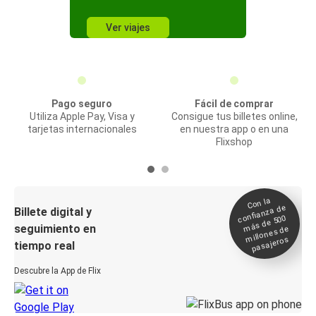
Ver viajes
Pago seguro
Fácil de comprar
Utiliza Apple Pay, Visa y
Consigue tus billetes online,
tarjetas internacionales
en nuestra app o en una
Flixshop
Con la
confianza de
Billete digital y
más de 500
seguimiento en
millones de
pasajeros
tiempo real
Descubre la App de Flix