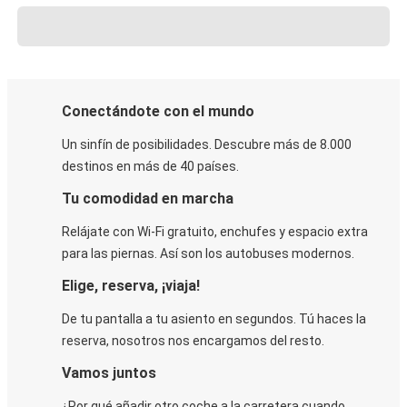
Conectándote con el mundo
Un sinfín de posibilidades. Descubre más de 8.000
destinos en más de 40 países.
Tu comodidad en marcha
Relájate con Wi-Fi gratuito, enchufes y espacio extra
para las piernas. Así son los autobuses modernos.
Elige, reserva, ¡viaja!
De tu pantalla a tu asiento en segundos. Tú haces la
reserva, nosotros nos encargamos del resto.
Vamos juntos
¿Por qué añadir otro coche a la carretera cuando