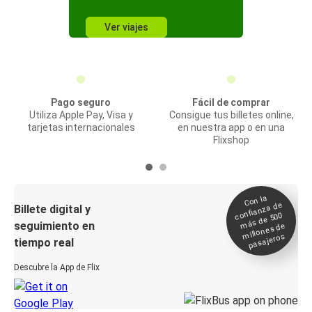
Ver viajes
Pago seguro
Fácil de comprar
Utiliza Apple Pay, Visa y
Consigue tus billetes online,
tarjetas internacionales
en nuestra app o en una
Flixshop
Con la
confianza de
Billete digital y
más de 500
seguimiento en
millones de
pasajeros
tiempo real
Descubre la App de Flix