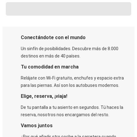
Conectándote con el mundo
Un sinfín de posibilidades. Descubre más de 8.000
destinos en más de 40 países.
Tu comodidad en marcha
Relájate con Wi-Fi gratuito, enchufes y espacio extra
para las piernas. Así son los autobuses modernos.
Elige, reserva, ¡viaja!
De tu pantalla a tu asiento en segundos. Tú haces la
reserva, nosotros nos encargamos del resto.
Vamos juntos
¿Por qué añadir otro coche a la carretera cuando