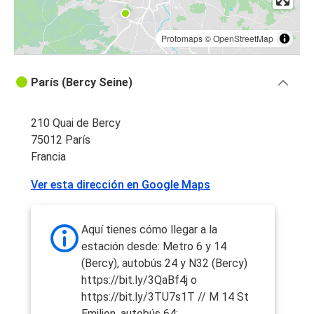
Protomaps
©
OpenStreetMap
París (Bercy Seine)
210 Quai de Bercy
75012 París
Francia
Ver esta dirección en Google Maps
Aquí tienes cómo llegar a la
estación desde: Metro 6 y 14
(Bercy), autobús 24 y N32 (Bercy)
https://bit.ly/3QaBf4j o
https://bit.ly/3TU7s1T // M 14 St
Emilion, autobús 64: