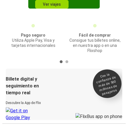
Ver viajes
Pago seguro
Fácil de comprar
Utiliza Apple Pay, Visa y
Consigue tus billetes online,
tarjetas internacionales
en nuestra app o en una
Flixshop
Con la
confianza de
Billete digital y
más de 500
seguimiento en
millones de
pasajeros
tiempo real
Descubre la App de Flix