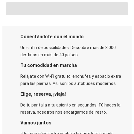
Conectándote con el mundo
Un sinfín de posibilidades. Descubre más de 8.000
destinos en más de 40 países.
Tu comodidad en marcha
Relájate con Wi-Fi gratuito, enchufes y espacio extra
para las piernas. Así son los autobuses modernos.
Elige, reserva, ¡viaja!
De tu pantalla a tu asiento en segundos. Tú haces la
reserva, nosotros nos encargamos del resto.
Vamos juntos
¿Por qué añadir otro coche a la carretera cuando