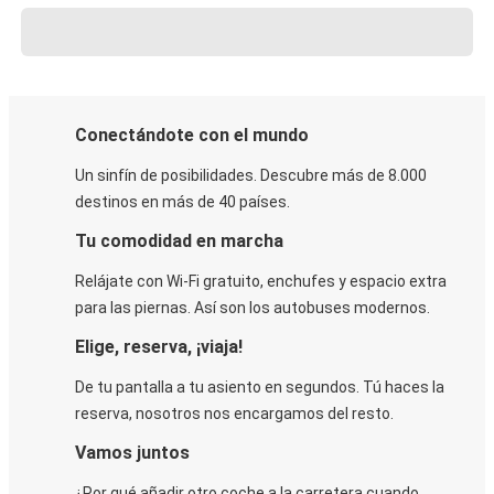
Conectándote con el mundo
Un sinfín de posibilidades. Descubre más de 8.000
destinos en más de 40 países.
Tu comodidad en marcha
Relájate con Wi-Fi gratuito, enchufes y espacio extra
para las piernas. Así son los autobuses modernos.
Elige, reserva, ¡viaja!
De tu pantalla a tu asiento en segundos. Tú haces la
reserva, nosotros nos encargamos del resto.
Vamos juntos
¿Por qué añadir otro coche a la carretera cuando