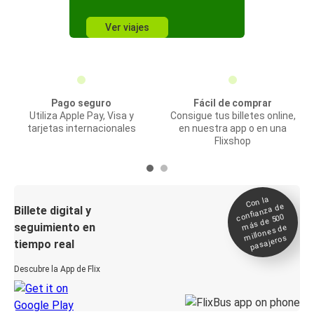
Ver viajes
Pago seguro
Fácil de comprar
Utiliza Apple Pay, Visa y
Consigue tus billetes online,
tarjetas internacionales
en nuestra app o en una
Flixshop
Con la
confianza de
Billete digital y
más de 500
seguimiento en
millones de
pasajeros
tiempo real
Descubre la App de Flix