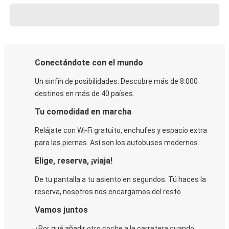
Conectándote con el mundo
Un sinfín de posibilidades. Descubre más de 8.000
destinos en más de 40 países.
Tu comodidad en marcha
Relájate con Wi-Fi gratuito, enchufes y espacio extra
para las piernas. Así son los autobuses modernos.
Elige, reserva, ¡viaja!
De tu pantalla a tu asiento en segundos. Tú haces la
reserva, nosotros nos encargamos del resto.
Vamos juntos
¿Por qué añadir otro coche a la carretera cuando