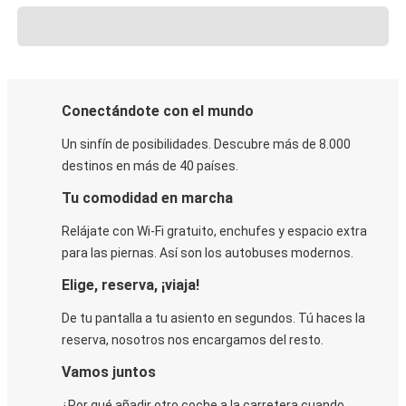
Conectándote con el mundo
Un sinfín de posibilidades. Descubre más de 8.000
destinos en más de 40 países.
Tu comodidad en marcha
Relájate con Wi-Fi gratuito, enchufes y espacio extra
para las piernas. Así son los autobuses modernos.
Elige, reserva, ¡viaja!
De tu pantalla a tu asiento en segundos. Tú haces la
reserva, nosotros nos encargamos del resto.
Vamos juntos
¿Por qué añadir otro coche a la carretera cuando