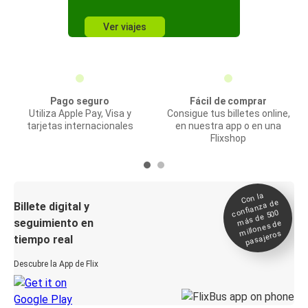
Ver viajes
Pago seguro
Fácil de comprar
Utiliza Apple Pay, Visa y
Consigue tus billetes online,
tarjetas internacionales
en nuestra app o en una
Flixshop
Con la
confianza de
Billete digital y
más de 500
seguimiento en
millones de
pasajeros
tiempo real
Descubre la App de Flix