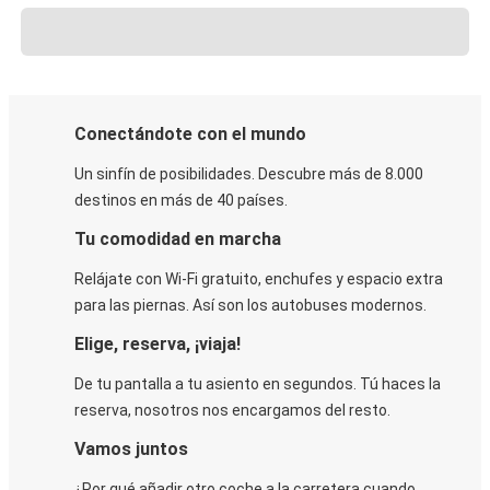
Conectándote con el mundo
Un sinfín de posibilidades. Descubre más de 8.000
destinos en más de 40 países.
Tu comodidad en marcha
Relájate con Wi-Fi gratuito, enchufes y espacio extra
para las piernas. Así son los autobuses modernos.
Elige, reserva, ¡viaja!
De tu pantalla a tu asiento en segundos. Tú haces la
reserva, nosotros nos encargamos del resto.
Vamos juntos
¿Por qué añadir otro coche a la carretera cuando