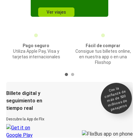
Ver viajes
Pago seguro
Fácil de comprar
Utiliza Apple Pay, Visa y
Consigue tus billetes online,
tarjetas internacionales
en nuestra app o en una
Flixshop
Con la
confianza de
Billete digital y
más de 500
seguimiento en
millones de
pasajeros
tiempo real
Descubre la App de Flix