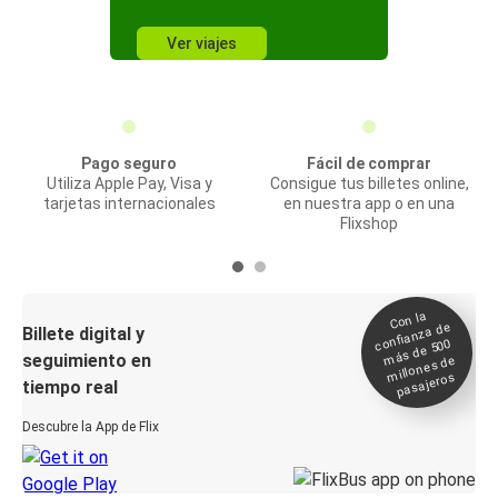
Ver viajes
Pago seguro
Fácil de comprar
Utiliza Apple Pay, Visa y
Consigue tus billetes online,
tarjetas internacionales
en nuestra app o en una
Flixshop
Con la
confianza de
Billete digital y
más de 500
seguimiento en
millones de
pasajeros
tiempo real
Descubre la App de Flix