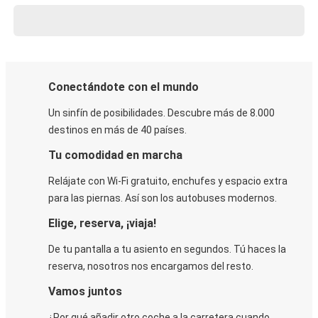
Conectándote con el mundo
Un sinfín de posibilidades. Descubre más de 8.000
destinos en más de 40 países.
Tu comodidad en marcha
Relájate con Wi-Fi gratuito, enchufes y espacio extra
para las piernas. Así son los autobuses modernos.
Elige, reserva, ¡viaja!
De tu pantalla a tu asiento en segundos. Tú haces la
reserva, nosotros nos encargamos del resto.
Vamos juntos
¿Por qué añadir otro coche a la carretera cuando