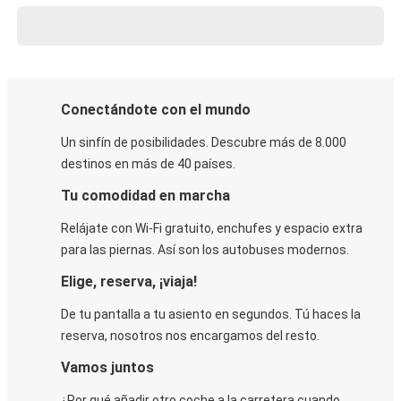
Conectándote con el mundo
Un sinfín de posibilidades. Descubre más de 8.000
destinos en más de 40 países.
Tu comodidad en marcha
Relájate con Wi-Fi gratuito, enchufes y espacio extra
para las piernas. Así son los autobuses modernos.
Elige, reserva, ¡viaja!
De tu pantalla a tu asiento en segundos. Tú haces la
reserva, nosotros nos encargamos del resto.
Vamos juntos
¿Por qué añadir otro coche a la carretera cuando