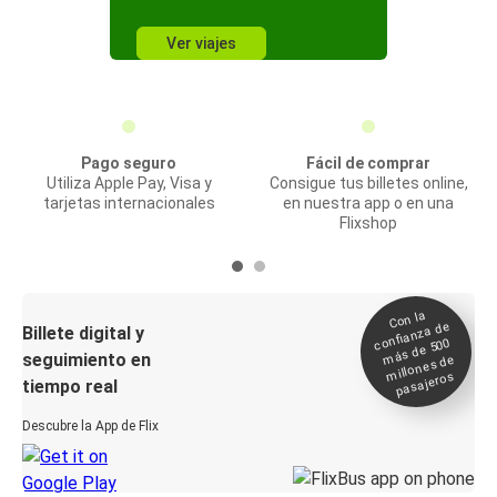
Ver viajes
Pago seguro
Fácil de comprar
Utiliza Apple Pay, Visa y
Consigue tus billetes online,
tarjetas internacionales
en nuestra app o en una
Flixshop
Con la
confianza de
Billete digital y
más de 500
seguimiento en
millones de
pasajeros
tiempo real
Descubre la App de Flix