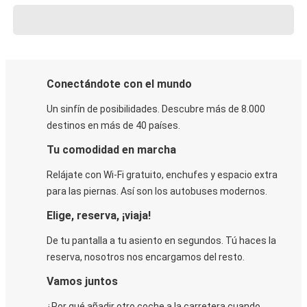
Conectándote con el mundo
Un sinfín de posibilidades. Descubre más de 8.000
destinos en más de 40 países.
Tu comodidad en marcha
Relájate con Wi-Fi gratuito, enchufes y espacio extra
para las piernas. Así son los autobuses modernos.
Elige, reserva, ¡viaja!
De tu pantalla a tu asiento en segundos. Tú haces la
reserva, nosotros nos encargamos del resto.
Vamos juntos
¿Por qué añadir otro coche a la carretera cuando