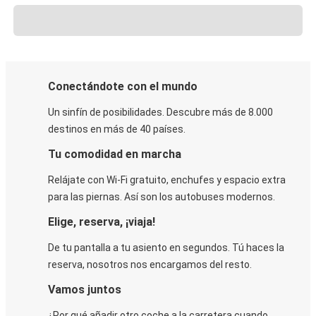
Conectándote con el mundo
Un sinfín de posibilidades. Descubre más de 8.000
destinos en más de 40 países.
Tu comodidad en marcha
Relájate con Wi-Fi gratuito, enchufes y espacio extra
para las piernas. Así son los autobuses modernos.
Elige, reserva, ¡viaja!
De tu pantalla a tu asiento en segundos. Tú haces la
reserva, nosotros nos encargamos del resto.
Vamos juntos
¿Por qué añadir otro coche a la carretera cuando