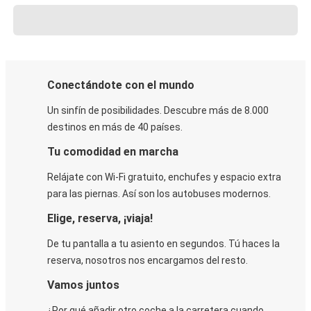
Conectándote con el mundo
Un sinfín de posibilidades. Descubre más de 8.000
destinos en más de 40 países.
Tu comodidad en marcha
Relájate con Wi-Fi gratuito, enchufes y espacio extra
para las piernas. Así son los autobuses modernos.
Elige, reserva, ¡viaja!
De tu pantalla a tu asiento en segundos. Tú haces la
reserva, nosotros nos encargamos del resto.
Vamos juntos
¿Por qué añadir otro coche a la carretera cuando