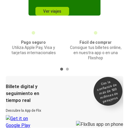
Ver viajes
Pago seguro
Fácil de comprar
Utiliza Apple Pay, Visa y
Consigue tus billetes online,
tarjetas internacionales
en nuestra app o en una
Flixshop
Con la
confianza de
Billete digital y
más de 500
seguimiento en
millones de
pasajeros
tiempo real
Descubre la App de Flix