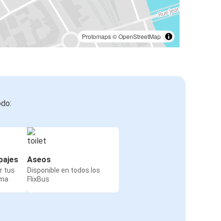
Protomaps
©
OpenStreetMap
odo:
pajes
Aseos
r tus
Disponible en todos los
rma
FlixBus