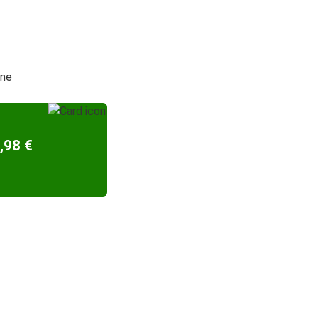
gne
,98 €