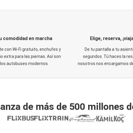
u comodidad en marcha
Elige, reserva, ¡viaja
te con Wi-Fi gratuito, enchufes y
De tu pantalla a tu asient
o extra para las piernas. Así son
segundos. Tú haces la res
los autobuses modernos.
nosotros nos encargamos del
ianza de más de 500 millones d