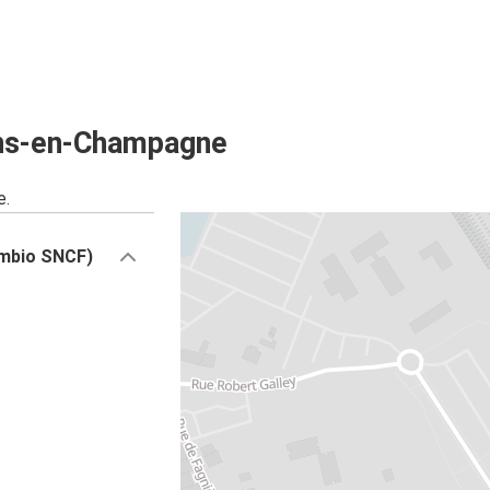
ons-en-Champagne
e.
ambio SNCF)