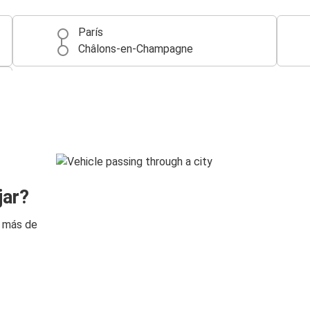
París
Châlons-en-Champagne
jar?
n más de