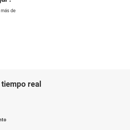
n más de
n tiempo real
nto