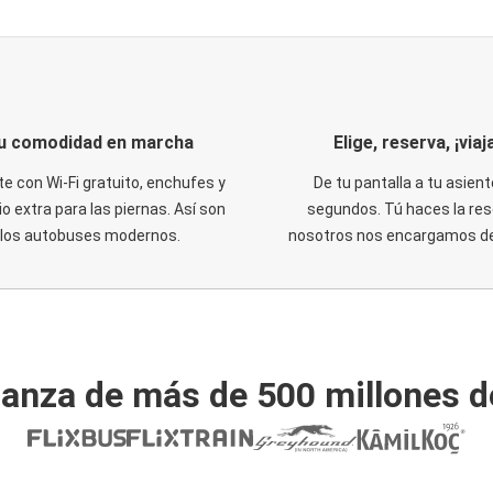
u comodidad en marcha
Elige, reserva, ¡viaja
te con Wi-Fi gratuito, enchufes y
De tu pantalla a tu asient
o extra para las piernas. Así son
segundos. Tú haces la res
los autobuses modernos.
nosotros nos encargamos del
ianza de más de 500 millones d