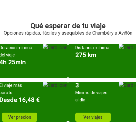
Qué esperar de tu viaje
Opciones rápidas, fáciles y asequibles de Chambéry a Aviñón
Duración mínima
Distancia mínima
275 km
del viaje
4h 25min
3
El viaje más
barato
Mínimo de viajes
Desde 16,48 €
al día
Ver precios
Ver viajes