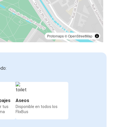
Protomaps
©
OpenStreetMap
odo:
pajes
Aseos
r tus
Disponible en todos los
rma
FlixBus