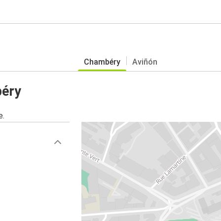
Chambéry
Aviñón
béry
e.