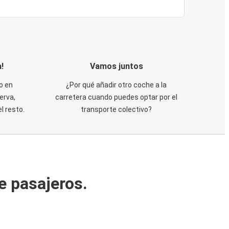
!
Vamos juntos
o en
¿Por qué añadir otro coche a la
erva,
carretera cuando puedes optar por el
 resto.
transporte colectivo?
e pasajeros.