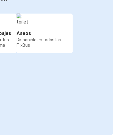
pajes
Aseos
r tus
Disponible en todos los
rma
FlixBus