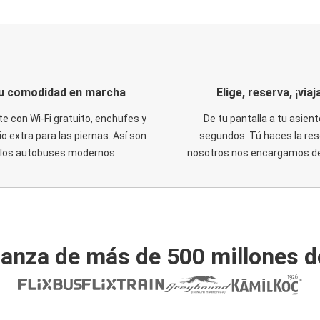
u comodidad en marcha
Elige, reserva, ¡viaja
te con Wi-Fi gratuito, enchufes y
De tu pantalla a tu asient
o extra para las piernas. Así son
segundos. Tú haces la res
los autobuses modernos.
nosotros nos encargamos del
ianza de más de 500 millones d