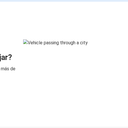
jar?
n más de