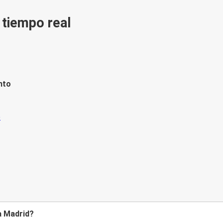
n tiempo real
nto
a Madrid?