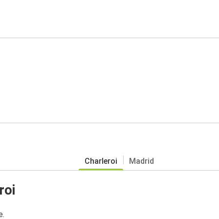
Charleroi
Madrid
roi
e.