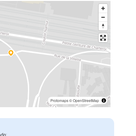
Protomaps
©
OpenStreetMap
odo: