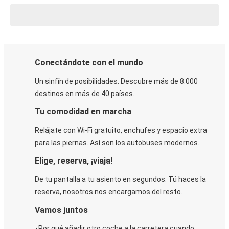
Conectándote con el mundo
Un sinfín de posibilidades. Descubre más de 8.000
destinos en más de 40 países.
Tu comodidad en marcha
Relájate con Wi-Fi gratuito, enchufes y espacio extra
para las piernas. Así son los autobuses modernos.
Elige, reserva, ¡viaja!
De tu pantalla a tu asiento en segundos. Tú haces la
reserva, nosotros nos encargamos del resto.
Vamos juntos
¿Por qué añadir otro coche a la carretera cuando