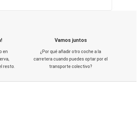
!
Vamos juntos
o en
¿Por qué añadir otro coche a la
erva,
carretera cuando puedes optar por el
 resto.
transporte colectivo?