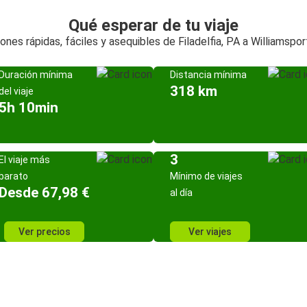
Qué esperar de tu viaje
ones rápidas, fáciles y asequibles de Filadelfia, PA a Williamspor
Duración mínima
Distancia mínima
318 km
del viaje
5h 10min
3
El viaje más
barato
Mínimo de viajes
Desde 67,98 €
al día
Ver precios
Ver viajes