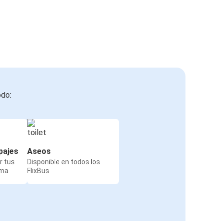
odo:
pajes
Aseos
r tus
Disponible en todos los
rma
FlixBus