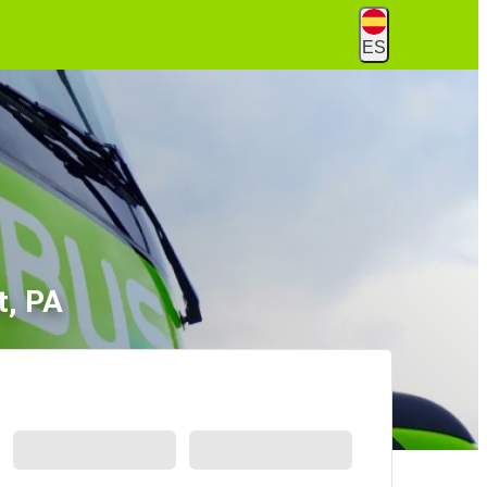
ES
t, PA