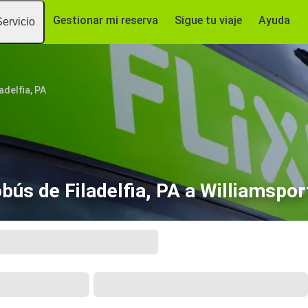
Gestionar mi reserva
Sigue tu viaje
Ayuda
Servicio
ladelfia, PA
bús de Filadelfia, PA a Williamspor