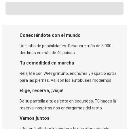
Conectándote con el mundo
Un sinfín de posibilidades. Descubre más de 8.000
destinos en más de 40 países.
Tu comodidad en marcha
Relájate con Wi-Fi gratuito, enchufes y espacio extra
para las piernas. Así son los autobuses modernos.
Elige, reserva, ¡viaja!
De tu pantalla a tu asiento en segundos. Tú haces la
reserva, nosotros nos encargamos del resto.
Vamos juntos
¿Por qué añadir otro coche a la carretera cuando