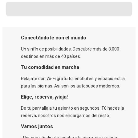
Conectándote con el mundo
Un sinfín de posibilidades. Descubre más de 8.000
destinos en más de 40 países.
Tu comodidad en marcha
Relájate con Wi-Fi gratuito, enchufes y espacio extra
para las piernas. Así son los autobuses modernos.
Elige, reserva, ¡viaja!
De tu pantalla a tu asiento en segundos. Tú haces la
reserva, nosotros nos encargamos del resto.
Vamos juntos
¿Por qué añadir otro coche a la carretera cuando