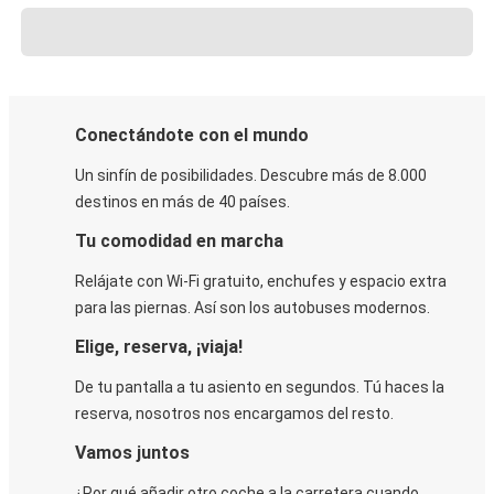
Conectándote con el mundo
Un sinfín de posibilidades. Descubre más de 8.000
destinos en más de 40 países.
Tu comodidad en marcha
Relájate con Wi-Fi gratuito, enchufes y espacio extra
para las piernas. Así son los autobuses modernos.
Elige, reserva, ¡viaja!
De tu pantalla a tu asiento en segundos. Tú haces la
reserva, nosotros nos encargamos del resto.
Vamos juntos
¿Por qué añadir otro coche a la carretera cuando