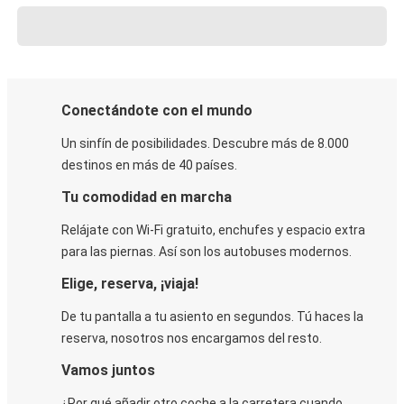
Conectándote con el mundo
Un sinfín de posibilidades. Descubre más de 8.000
destinos en más de 40 países.
Tu comodidad en marcha
Relájate con Wi-Fi gratuito, enchufes y espacio extra
para las piernas. Así son los autobuses modernos.
Elige, reserva, ¡viaja!
De tu pantalla a tu asiento en segundos. Tú haces la
reserva, nosotros nos encargamos del resto.
Vamos juntos
¿Por qué añadir otro coche a la carretera cuando