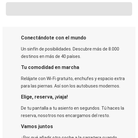
Conectándote con el mundo
Un sinfín de posibilidades. Descubre más de 8.000
destinos en más de 40 países.
Tu comodidad en marcha
Relájate con Wi-Fi gratuito, enchufes y espacio extra
para las piernas. Así son los autobuses modernos.
Elige, reserva, ¡viaja!
De tu pantalla a tu asiento en segundos. Tú haces la
reserva, nosotros nos encargamos del resto.
Vamos juntos
¿Por qué añadir otro coche a la carretera cuando