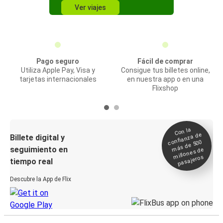
Ver viajes
Pago seguro
Fácil de comprar
Utiliza Apple Pay, Visa y
Consigue tus billetes online,
tarjetas internacionales
en nuestra app o en una
Flixshop
Con la
confianza de
Billete digital y
más de 500
seguimiento en
millones de
pasajeros
tiempo real
Descubre la App de Flix