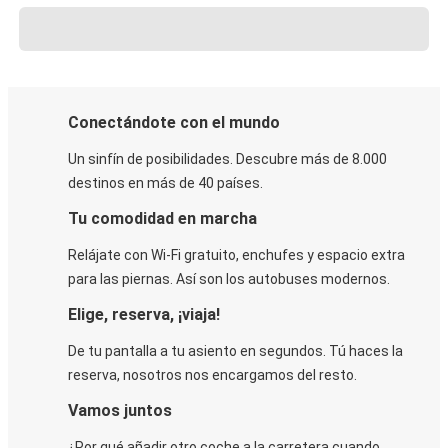
Conectándote con el mundo
Un sinfín de posibilidades. Descubre más de 8.000
destinos en más de 40 países.
Tu comodidad en marcha
Relájate con Wi-Fi gratuito, enchufes y espacio extra
para las piernas. Así son los autobuses modernos.
Elige, reserva, ¡viaja!
De tu pantalla a tu asiento en segundos. Tú haces la
reserva, nosotros nos encargamos del resto.
Vamos juntos
¿Por qué añadir otro coche a la carretera cuando