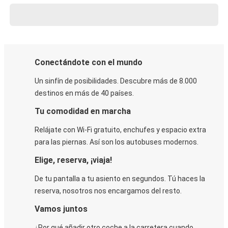
Conectándote con el mundo
Un sinfín de posibilidades. Descubre más de 8.000
destinos en más de 40 países.
Tu comodidad en marcha
Relájate con Wi-Fi gratuito, enchufes y espacio extra
para las piernas. Así son los autobuses modernos.
Elige, reserva, ¡viaja!
De tu pantalla a tu asiento en segundos. Tú haces la
reserva, nosotros nos encargamos del resto.
Vamos juntos
¿Por qué añadir otro coche a la carretera cuando