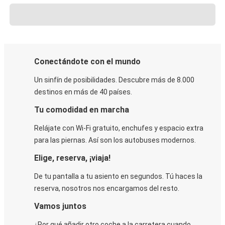
Conectándote con el mundo
Un sinfín de posibilidades. Descubre más de 8.000
destinos en más de 40 países.
Tu comodidad en marcha
Relájate con Wi-Fi gratuito, enchufes y espacio extra
para las piernas. Así son los autobuses modernos.
Elige, reserva, ¡viaja!
De tu pantalla a tu asiento en segundos. Tú haces la
reserva, nosotros nos encargamos del resto.
Vamos juntos
¿Por qué añadir otro coche a la carretera cuando