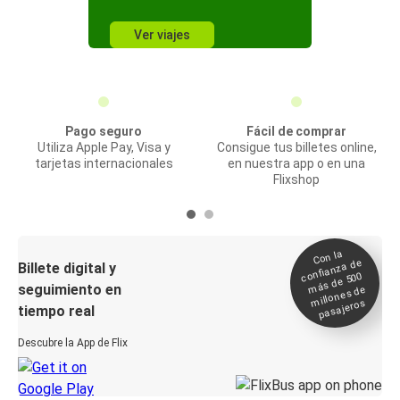
Ver viajes
Pago seguro
Fácil de comprar
Utiliza Apple Pay, Visa y
Consigue tus billetes online,
tarjetas internacionales
en nuestra app o en una
Flixshop
Con la
confianza de
Billete digital y
más de 500
seguimiento en
millones de
pasajeros
tiempo real
Descubre la App de Flix