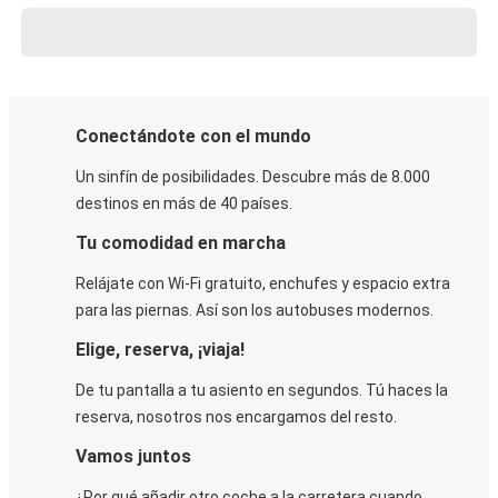
Conectándote con el mundo
Un sinfín de posibilidades. Descubre más de 8.000
destinos en más de 40 países.
Tu comodidad en marcha
Relájate con Wi-Fi gratuito, enchufes y espacio extra
para las piernas. Así son los autobuses modernos.
Elige, reserva, ¡viaja!
De tu pantalla a tu asiento en segundos. Tú haces la
reserva, nosotros nos encargamos del resto.
Vamos juntos
¿Por qué añadir otro coche a la carretera cuando