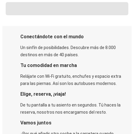
Conectándote con el mundo
Un sinfín de posibilidades. Descubre más de 8.000
destinos en más de 40 países.
Tu comodidad en marcha
Relájate con Wi-Fi gratuito, enchufes y espacio extra
para las piernas. Así son los autobuses modernos.
Elige, reserva, ¡viaja!
De tu pantalla a tu asiento en segundos. Tú haces la
reserva, nosotros nos encargamos del resto.
Vamos juntos
¿Por qué añadir otro coche a la carretera cuando