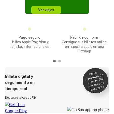
Ver viajes
Pago seguro
Fácil de comprar
Utiliza Apple Pay, Visa y
Consigue tus billetes online,
tarjetas internacionales
en nuestra app o en una
Flixshop
Con la
confianza de
Billete digital y
más de 500
seguimiento en
millones de
pasajeros
tiempo real
Descubre la App de Flix