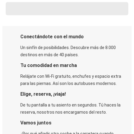
Conectándote con el mundo
Un sinfín de posibilidades. Descubre más de 8.000
destinos en más de 40 países.
Tu comodidad en marcha
Relájate con Wi-Fi gratuito, enchufes y espacio extra
para las piernas. Así son los autobuses modernos.
Elige, reserva, ¡viaja!
De tu pantalla a tu asiento en segundos. Tú haces la
reserva, nosotros nos encargamos del resto.
Vamos juntos
¿Por qué añadir otro coche a la carretera cuando