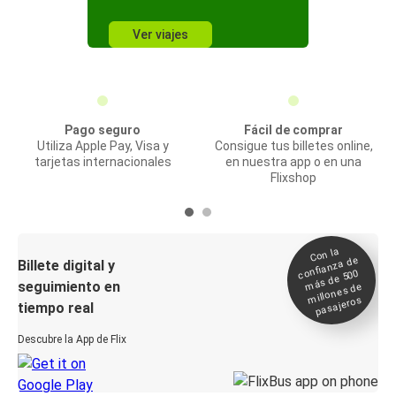
Ver viajes
Pago seguro
Fácil de comprar
Utiliza Apple Pay, Visa y
Consigue tus billetes online,
tarjetas internacionales
en nuestra app o en una
Flixshop
Con la
confianza de
Billete digital y
más de 500
seguimiento en
millones de
pasajeros
tiempo real
Descubre la App de Flix