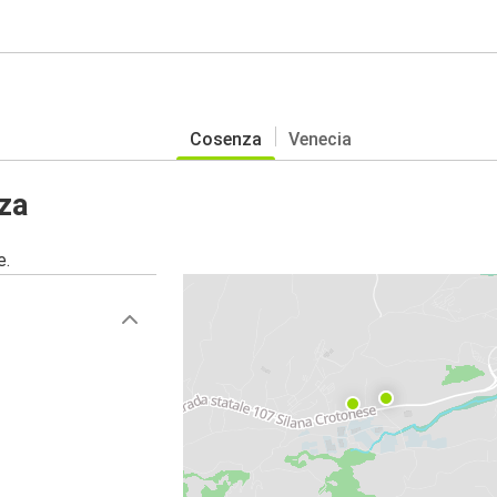
Cosenza
Venecia
za
e.