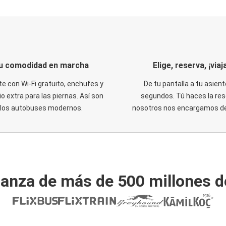
u comodidad en marcha
Elige, reserva, ¡viaja
te con Wi-Fi gratuito, enchufes y
De tu pantalla a tu asient
o extra para las piernas. Así son
segundos. Tú haces la res
los autobuses modernos.
nosotros nos encargamos del
ianza de más de 500 millones d