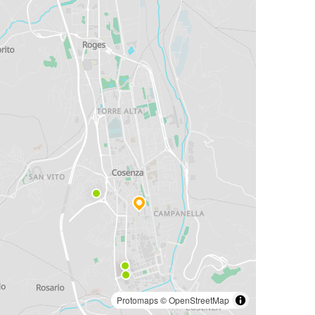
Protomaps
©
OpenStreetMap