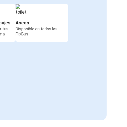
pajes
Aseos
r tus
Disponible en todos los
rma
FlixBus