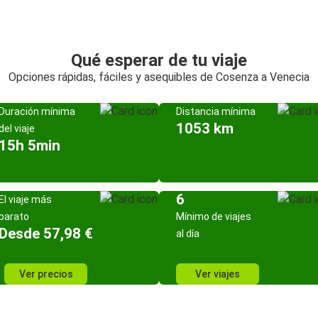
Qué esperar de tu viaje
Opciones rápidas, fáciles y asequibles de Cosenza a Venecia
Duración mínima
Distancia mínima
1053 km
del viaje
15h 5min
6
El viaje más
barato
Mínimo de viajes
Desde 57,98 €
al día
Ver precios
Ver viajes