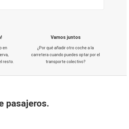
!
Vamos juntos
o en
¿Por qué añadir otro coche a la
erva,
carretera cuando puedes optar por el
 resto.
transporte colectivo?
e pasajeros.