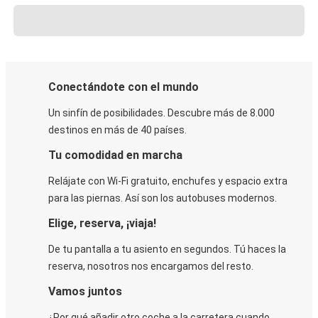
Conectándote con el mundo
Un sinfín de posibilidades. Descubre más de 8.000
destinos en más de 40 países.
Tu comodidad en marcha
Relájate con Wi-Fi gratuito, enchufes y espacio extra
para las piernas. Así son los autobuses modernos.
Elige, reserva, ¡viaja!
De tu pantalla a tu asiento en segundos. Tú haces la
reserva, nosotros nos encargamos del resto.
Vamos juntos
¿Por qué añadir otro coche a la carretera cuando