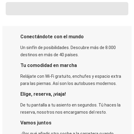
Conectándote con el mundo
Un sinfín de posibilidades. Descubre más de 8.000
destinos en más de 40 países.
Tu comodidad en marcha
Relájate con Wi-Fi gratuito, enchufes y espacio extra
para las piernas. Así son los autobuses modernos.
Elige, reserva, ¡viaja!
De tu pantalla a tu asiento en segundos. Tú haces la
reserva, nosotros nos encargamos del resto.
Vamos juntos
¿Por qué añadir otro coche a la carretera cuando