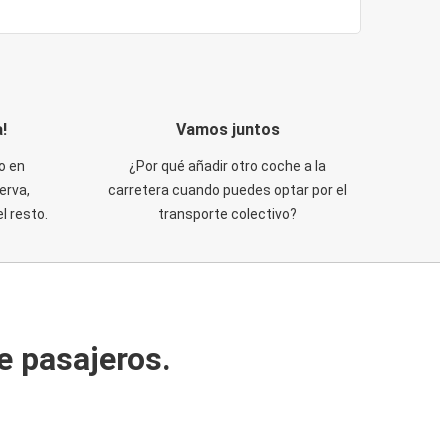
!
Vamos juntos
o en
¿Por qué añadir otro coche a la
erva,
carretera cuando puedes optar por el
 resto.
transporte colectivo?
e pasajeros.