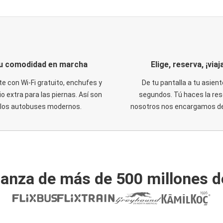
u comodidad en marcha
Elige, reserva, ¡viaja
te con Wi-Fi gratuito, enchufes y
De tu pantalla a tu asient
o extra para las piernas. Así son
segundos. Tú haces la res
los autobuses modernos.
nosotros nos encargamos del
ianza de más de 500 millones d