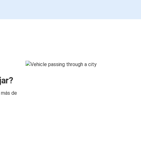
jar?
n más de