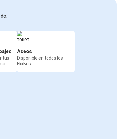
odo:
pajes
Aseos
r tus
Disponible en todos los
rma
FlixBus