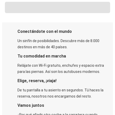
Conectándote con el mundo
Un sinfín de posibilidades. Descubre más de 8.000
destinos en más de 40 países.
Tu comodidad en marcha
Relájate con Wi-Fi gratuito, enchufes y espacio extra
para las piernas. Así son los autobuses modernos.
Elige, reserva, ¡viaja!
De tu pantalla a tu asiento en segundos. Tú haces la
reserva, nosotros nos encargamos del resto.
Vamos juntos
¿Por qué añadir otro coche a la carretera cuando