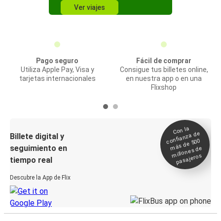
Ver viajes
Pago seguro
Fácil de comprar
Utiliza Apple Pay, Visa y
Consigue tus billetes online,
tarjetas internacionales
en nuestra app o en una
Flixshop
Con la
confianza de
Billete digital y
más de 500
seguimiento en
millones de
pasajeros
tiempo real
Descubre la App de Flix