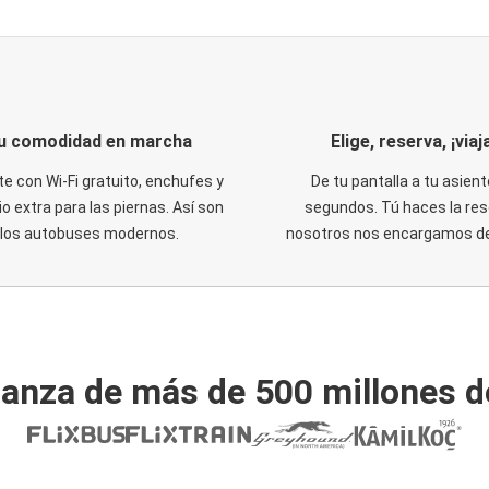
u comodidad en marcha
Elige, reserva, ¡viaja
te con Wi-Fi gratuito, enchufes y
De tu pantalla a tu asient
o extra para las piernas. Así son
segundos. Tú haces la res
los autobuses modernos.
nosotros nos encargamos del
ianza de más de 500 millones d