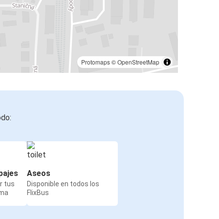
Protomaps
©
OpenStreetMap
odo:
pajes
Aseos
r tus
Disponible en todos los
rma
FlixBus