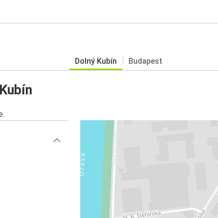
Dolný Kubín
Budapest
 Kubín
e.