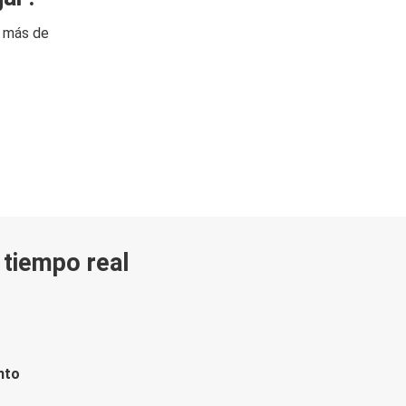
n más de
n tiempo real
nto