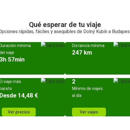
Qué esperar de tu viaje
Opciones rápidas, fáciles y asequibles de Dolný Kubín a Budapes
Duración mínima
Distancia mínima
247 km
del viaje
3h 57min
2
El viaje más
barato
Mínimo de viajes
Desde 14,48 €
al día
Ver precios
Ver viajes