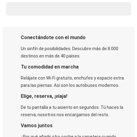
Conectándote con el mundo
Un sinfín de posibilidades. Descubre más de 8.000
destinos en más de 40 países.
Tu comodidad en marcha
Relájate con Wi-Fi gratuito, enchufes y espacio extra
para las piernas. Así son los autobuses modernos.
Elige, reserva, ¡viaja!
De tu pantalla a tu asiento en segundos. Tú haces la
reserva, nosotros nos encargamos del resto.
Vamos juntos
¿Por qué añadir otro coche a la carretera cuando