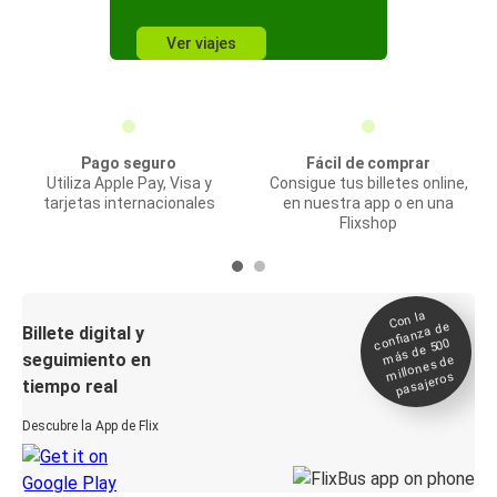
Ver viajes
Pago seguro
Fácil de comprar
Utiliza Apple Pay, Visa y
Consigue tus billetes online,
tarjetas internacionales
en nuestra app o en una
Flixshop
Con la
confianza de
Billete digital y
más de 500
seguimiento en
millones de
pasajeros
tiempo real
Descubre la App de Flix