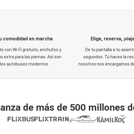
u comodidad en marcha
Elige, reserva, ¡viaja
te con Wi-Fi gratuito, enchufes y
De tu pantalla a tu asient
o extra para las piernas. Así son
segundos. Tú haces la res
los autobuses modernos.
nosotros nos encargamos del
ianza de más de 500 millones d