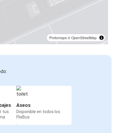
Protomaps
©
OpenStreetMap
odo:
pajes
Aseos
r tus
Disponible en todos los
rma
FlixBus