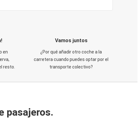
!
Vamos juntos
o en
¿Por qué añadir otro coche a la
erva,
carretera cuando puedes optar por el
 resto.
transporte colectivo?
e pasajeros.