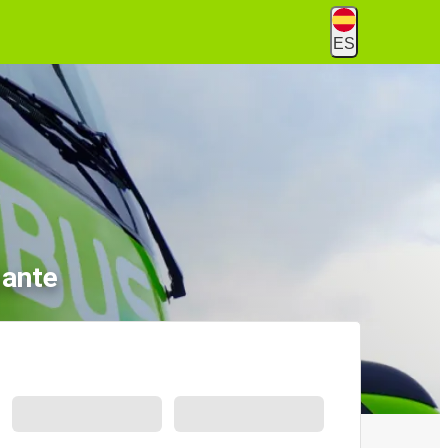
ES
Gante