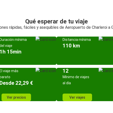
Qué esperar de tu viaje
ones rápidas, fáciles y asequibles de Aeropuerto de Charleroi a 
Duración mínima
Distancia mínima
110 km
del viaje
1h 15min
12
El viaje más
barato
Mínimo de viajes
Desde 22,29 €
al día
Ver precios
Ver viajes