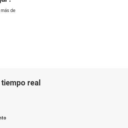
n más de
n tiempo real
nto