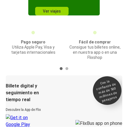
Ver viajes
Pago seguro
Fácil de comprar
Utiliza Apple Pay, Visa y
Consigue tus billetes online,
tarjetas internacionales
en nuestra app o en una
Flixshop
Con la
confianza de
Billete digital y
más de 500
seguimiento en
millones de
pasajeros
tiempo real
Descubre la App de Flix