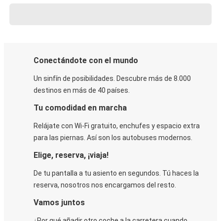
Conectándote con el mundo
Un sinfín de posibilidades. Descubre más de 8.000
destinos en más de 40 países.
Tu comodidad en marcha
Relájate con Wi-Fi gratuito, enchufes y espacio extra
para las piernas. Así son los autobuses modernos.
Elige, reserva, ¡viaja!
De tu pantalla a tu asiento en segundos. Tú haces la
reserva, nosotros nos encargamos del resto.
Vamos juntos
¿Por qué añadir otro coche a la carretera cuando